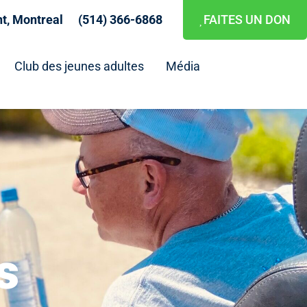
nt, Montreal
(514) 366-6868
FAITES UN DON
Club des jeunes adultes
Média
s